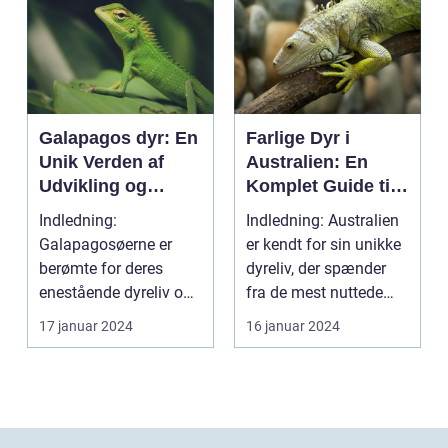
Galapagos dyr: En
Farlige Dyr i
Unik Verden af
Australien: En
Udvikling og
Komplet Guide til
Mangfoldighed
Unikke og Farlige
Indledning:
Indledning: Australien
Skabninger Down
Galapagosøerne er
er kendt for sin unikke
Under
berømte for deres
dyreliv, der spænder
enestående dyreliv og
fra de mest nuttede
biologiske
kænguruer og...
17 januar 2024
16 januar 2024
mangfoldighed. Beli...