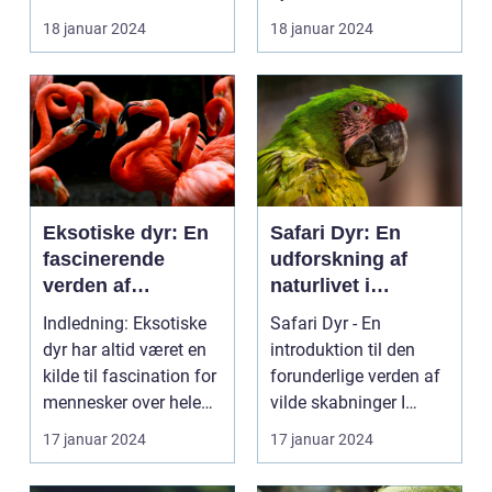
fascinerende dyrerige,
fascinerende f...
18 januar 2024
18 januar 2024
er ilderdyr e...
Eksotiske dyr: En
Safari Dyr: En
fascinerende
udforskning af
verden af
naturlivet i
sjældenhed og
øjenhøjde
Indledning: Eksotiske
Safari Dyr - En
skønhed
dyr har altid været en
introduktion til den
kilde til fascination for
forunderlige verden af
mennesker over hele
vilde skabninger I
verden. ...
denne artikel tager ...
17 januar 2024
17 januar 2024