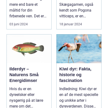
mere end bare et
Skægagamen, også
måltid for din
kendt som Pogona
firbenede ven. Det er
vitticeps, er en
fundamentet for en
fascinerende
03 juni 2024
18 januar 2024
sund li...
krybdyrart kendt for s...
Ilderdyr –
Kiwi dyr: Fakta,
Naturens Små
historie og
Energidimser
fascination
Hvis du er en
Indledning: Kiwi dyr er
dyreelsker eller
en af de mest specielle
nysgerrig på at lære
og unikke arter i
mere om det
dyreverdenen. Disse