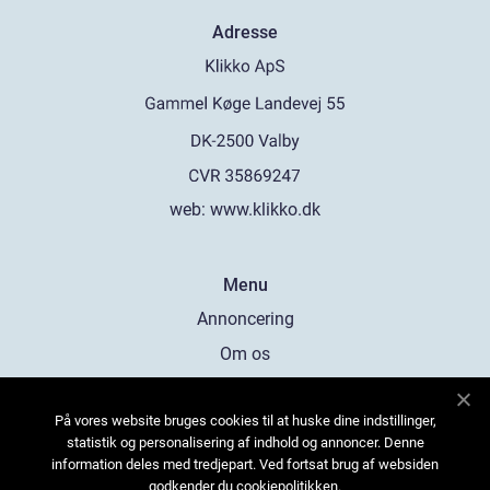
Adresse
web:
www.klikko.dk
Menu
Annoncering
Om os
Cookies
På vores website bruges cookies til at huske dine indstillinger,
Kontakt os
statistik og personalisering af indhold og annoncer. Denne
Sitemap
information deles med tredjepart. Ved fortsat brug af websiden
godkender du cookiepolitikken.