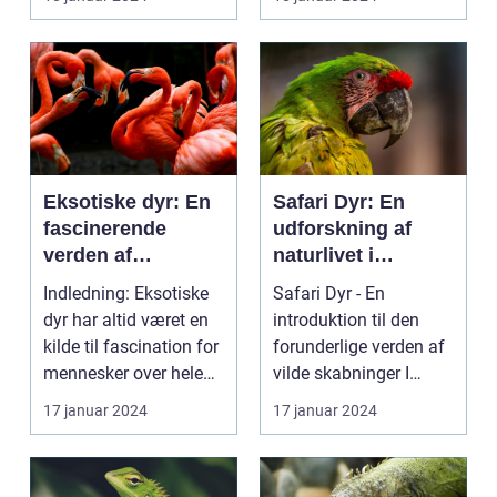
er ilderdyr e...
Eksotiske dyr: En
Safari Dyr: En
fascinerende
udforskning af
verden af
naturlivet i
sjældenhed og
øjenhøjde
Indledning: Eksotiske
Safari Dyr - En
skønhed
dyr har altid været en
introduktion til den
kilde til fascination for
forunderlige verden af
mennesker over hele
vilde skabninger I
verden. ...
denne artikel tager ...
17 januar 2024
17 januar 2024