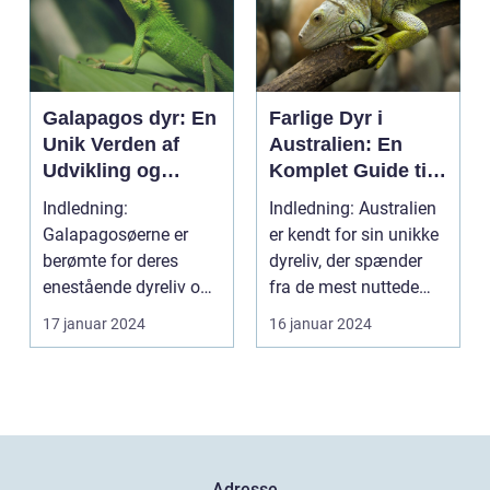
Galapagos dyr: En
Farlige Dyr i
Unik Verden af
Australien: En
Udvikling og
Komplet Guide til
Mangfoldighed
Unikke og Farlige
Indledning:
Indledning: Australien
Skabninger Down
Galapagosøerne er
er kendt for sin unikke
Under
berømte for deres
dyreliv, der spænder
enestående dyreliv og
fra de mest nuttede
biologiske
kænguruer og...
17 januar 2024
16 januar 2024
mangfoldighed. Beli...
Adresse