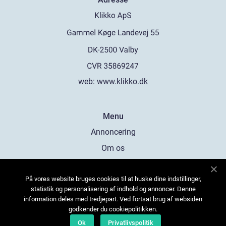
web:
www.klikko.dk
Menu
Annoncering
Om os
Cookies
På vores website bruges cookies til at huske dine indstillinger,
Kontakt os
statistik og personalisering af indhold og annoncer. Denne
Sitemap
information deles med tredjepart. Ved fortsat brug af websiden
godkender du cookiepolitikken.
Ok
Privatlivspolitik