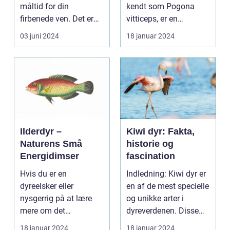
måltid for din
kendt som Pogona
firbenede ven. Det er
vitticeps, er en
fundamentet for en
fascinerende
03 juni 2024
18 januar 2024
sund li...
krybdyrart kendt for s...
Ilderdyr –
Kiwi dyr: Fakta,
Naturens Små
historie og
Energidimser
fascination
Hvis du er en
Indledning: Kiwi dyr er
dyreelsker eller
en af de mest specielle
nysgerrig på at lære
og unikke arter i
mere om det
dyreverdenen. Disse
fascinerende dyrerige,
fascinerende f...
18 januar 2024
18 januar 2024