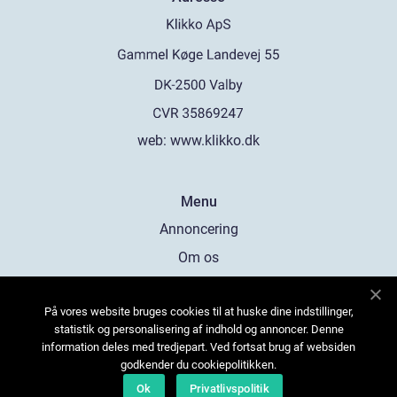
web:
www.klikko.dk
Menu
Annoncering
Om os
Cookies
På vores website bruges cookies til at huske dine indstillinger,
Kontakt os
statistik og personalisering af indhold og annoncer. Denne
Sitemap
information deles med tredjepart. Ved fortsat brug af websiden
godkender du cookiepolitikken.
Ok
Privatlivspolitik