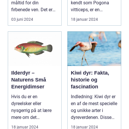
måltid for din
kendt som Pogona
firbenede ven. Det er
vitticeps, er en
fundamentet for en
fascinerende
03 juni 2024
18 januar 2024
sund li...
krybdyrart kendt for s...
Ilderdyr –
Kiwi dyr: Fakta,
Naturens Små
historie og
Energidimser
fascination
Hvis du er en
Indledning: Kiwi dyr er
dyreelsker eller
en af de mest specielle
nysgerrig på at lære
og unikke arter i
mere om det
dyreverdenen. Disse
fascinerende dyrerige,
fascinerende f...
18 januar 2024
18 januar 2024