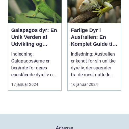
Galapagos dyr: En
Farlige Dyr i
Unik Verden af
Australien: En
Udvikling og
Komplet Guide til
Mangfoldighed
Unikke og Farlige
Indledning:
Indledning: Australien
Skabninger Down
Galapagosøerne er
er kendt for sin unikke
Under
berømte for deres
dyreliv, der spænder
enestående dyreliv og
fra de mest nuttede
biologiske
kænguruer og...
17 januar 2024
16 januar 2024
mangfoldighed. Beli...
Adresse