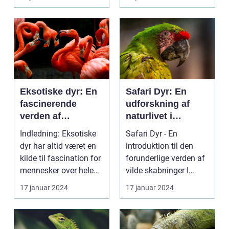
er ilderdyr e...
Eksotiske dyr: En
Safari Dyr: En
fascinerende
udforskning af
verden af
naturlivet i
sjældenhed og
øjenhøjde
Indledning: Eksotiske
Safari Dyr - En
skønhed
dyr har altid været en
introduktion til den
kilde til fascination for
forunderlige verden af
mennesker over hele
vilde skabninger I
verden. ...
denne artikel tager ...
17 januar 2024
17 januar 2024