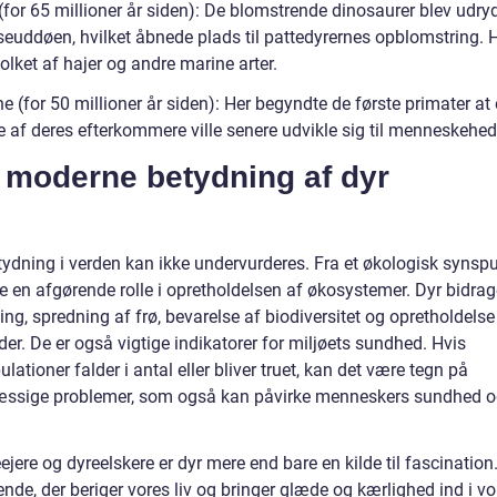
 (for 65 millioner år siden): De blomstrende dinosaurer blev udry
euddøen, hvilket åbnede plads til pattedyrernes opblomstring.
olket af hajer og andre marine arter.
e (for 50 millioner år siden): Her begyndte de første primater at
e af deres efterkommere ville senere udvikle sig til menneskehed
 moderne betydning af dyr
tydning i verden kan ikke undervurderes. Fra et økologisk synsp
de en afgørende rolle i opretholdelsen af økosystemer. Dyr bidrage
ng, spredning af frø, bevarelse af biodiversitet og opretholdelse
r. De er også vigtige indikatorer for miljøets sundhed. Hvis
lationer falder i antal eller bliver truet, kan det være tegn på
ssige problemer, som også kan påvirke menneskers sundhed 
ejere og dyreelskere er dyr mere end bare en kilde til fascination
nde, der beriger vores liv og bringer glæde og kærlighed ind i vo