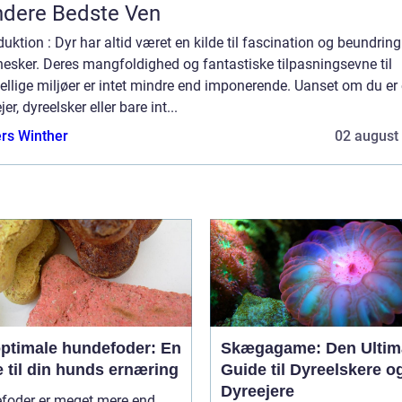
dere Bedste Ven
duktion : Dyr har altid været en kilde til fascination og beundring
esker. Deres mangfoldighed og fantastiske tilpasningsevne til
ellige miljøer er intet mindre end imponerende. Uanset om du er
jer, dyreelsker eller bare int...
rs Winther
02 august
optimale hundefoder: En
Skægagame: Den Ultim
 til din hunds ernæring
Guide til Dyreelskere o
Dyreejere
foder er meget mere end