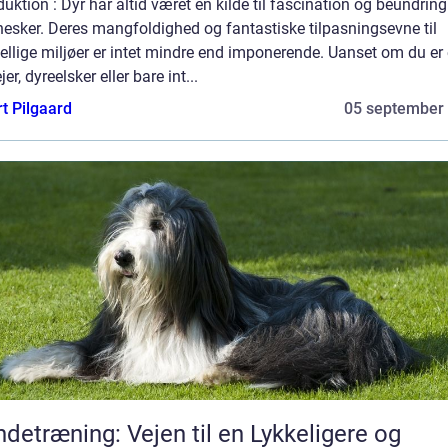
duktion : Dyr har altid været en kilde til fascination og beundring
esker. Deres mangfoldighed og fantastiske tilpasningsevne til
ellige miljøer er intet mindre end imponerende. Uanset om du er
jer, dyreelsker eller bare int...
t Pilgaard
05 september
detræning: Vejen til en Lykkeligere og