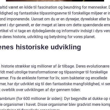
altid været en kilde til fascination og beundring for mennesker. 
ighed og fantastiske tilpasningsevne til forskellige miljøer er i
end imponerende. Uanset om du er en dyreejer, dyreelsker eller b
eret i dyr generelt, er der meget at lære om dette spændende emn
tikel vil vi tage en dybdegående og informativ indsigt i dyrs ve
 deres historie, udvikling og betydning for vores planet.
nes historiske udvikling
historie strækker sig millioner af år tilbage. Deres evolutionære
ldt med utrolige transformationer og tilpasninger til forskellige
mer. Fra de enkleste former for liv, som bakterier og encellede
er, har dyr udviklet sig til den fantastiske mangfoldighed, vi ser
t overblik over udviklingen af dyr gennem tiden:
ambrium (for 600 millioner år siden): Dyr begyndte at dukke op
de organismer i havet. Disse organismer blev gradvist mere kom