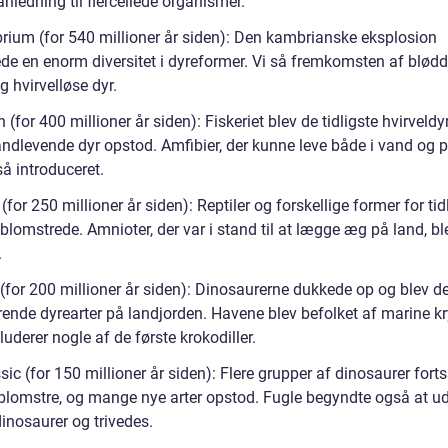
nledning til flercellede organismer.
rium (for 540 millioner år siden): Den kambrianske eksplosion
de en enorm diversitet i dyreformer. Vi så fremkomsten af blødd
g hvirvelløse dyr.
 (for 400 millioner år siden): Fiskeriet blev de tidligste hvirveldy
andlevende dyr opstod. Amfibier, der kunne leve både i vand og p
å introduceret.
(for 250 millioner år siden): Reptiler og forskellige former for tid
blomstrede. Amnioter, der var i stand til at lægge æg på land, b
.
 (for 200 millioner år siden): Dinosaurerne dukkede op og blev d
ende dyrearter på landjorden. Havene blev befolket af marine kr
uderer nogle af de første krokodiller.
sic (for 150 millioner år siden): Flere grupper af dinosaurer forts
blomstre, og mange nye arter opstod. Fugle begyndte også at ud
dinosaurer og trivedes.