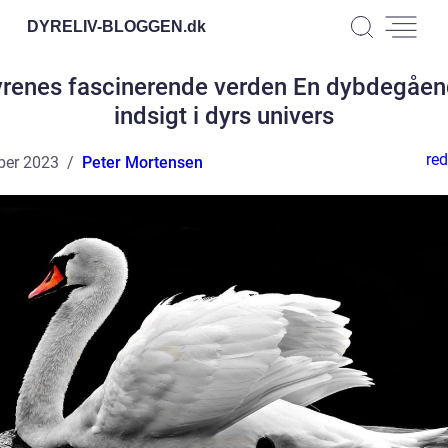
DYRELIV-BLOGGEN.
dk
renes fascinerende verden En dybdegåe
indsigt i dyrs univers
red
ber 2023
Peter Mortensen