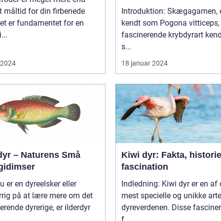
t måltid for din firbenede
Introduktion: Skægagamen,
et er fundamentet for en
kendt som Pogona vitticeps, 
...
fascinerende krybdyrart kend
s...
i 2024
18 januar 2024
rdyr – Naturens Små
Kiwi dyr: Fakta, histori
gidimser
fascination
u er en dyreelsker eller
Indledning: Kiwi dyr er en af
rig på at lære mere om det
mest specielle og unikke arte
erende dyrerige, er ilderdyr
dyreverdenen. Disse fascine
f...