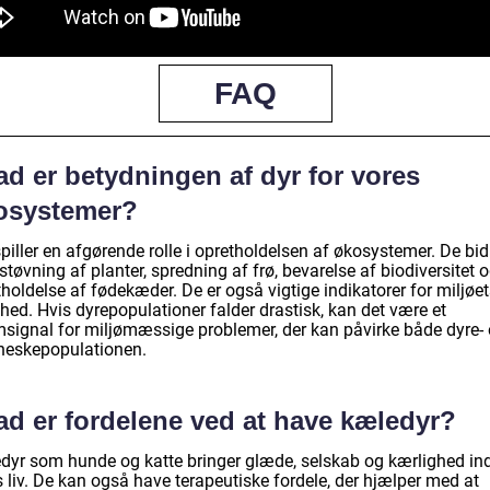
FAQ
d er betydningen af dyr for vores
osystemer?
piller en afgørende rolle i opretholdelsen af økosystemer. De bi
estøvning af planter, spredning af frø, bevarelse af biodiversitet 
holdelse af fødekæder. De er også vigtige indikatorer for miljøe
hed. Hvis dyrepopulationer falder drastisk, kan det være et
msignal for miljømæssige problemer, der kan påvirke både dyre-
eskepopulationen.
ad er fordelene ved at have kæledyr?
dyr som hunde og katte bringer glæde, selskab og kærlighed ind
 liv. De kan også have terapeutiske fordele, der hjælper med at