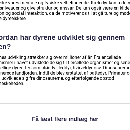
edre vores mentale og fysiske velbefindende. Kæledyr kan reduc
sniveauer og give struktur og ansvar. De kan også være en kilde 
n og social interaktion, da de motiverer os til at gå ture og mød
e dyreelskere.
ordan har dyrene udviklet sig gennem
den?
es udvikling strækker sig over millioner af år. Fra encellede
ismer i havet udviklede de sig til flercellede organismer og sener
ellige dyrearter som bløddyr, leddyr, hvirveldyr osv. Dinosaurern
erede landjorden, indtil de blev erstattet af pattedyr. Primater 
e udviklede sig fra dinosaurerne, og efterfølgende opstod
eskeheden.
Få læst flere indlæg her