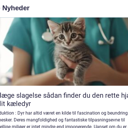
e Nyheder
lagelse sådan finder du den rette hjælp
 dit kæledyr
duktion : Dyr har altid været en kilde til fascination og beundring
esker. Deres mangfoldighed og fantastiske tilpasningsevne til
ellige miljøer er intet mindre end imponerende. Uanset om du er