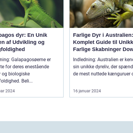
pagos dyr: En Unik
Farlige Dyr i Australien
en af Udvikling og
Komplet Guide til Unik
foldighed
Farlige Skabninger Do
Under
dning: Galapagosøerne er
Indledning: Australien er ken
te for deres enestående
sin unikke dyreliv, der spænd
v og biologiske
de mest nuttede kænguruer o
ldighed. Beli...
uar 2024
16 januar 2024