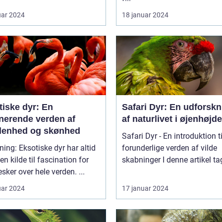
uar 2024
18 januar 2024
tiske dyr: En
Safari Dyr: En udforskn
inerende verden af
af naturlivet i øjenhøjde
denhed og skønhed
Safari Dyr - En introduktion t
ske dyr har altid
forunderlige verden af vilde
en kilde til fascination for
skabninger I denne artikel t
ker over hele verden. ...
uar 2024
17 januar 2024