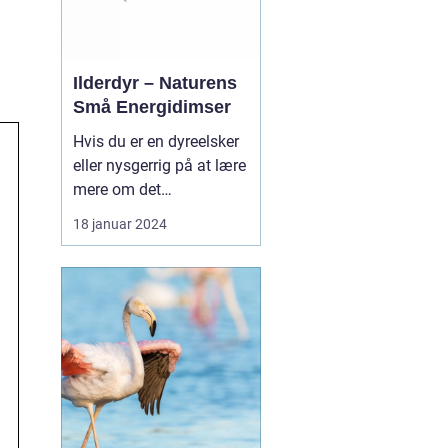
levevis og p...
Ilderdyr – Naturens
Små Energidimser
Hvis du er en dyreelsker
eller nysgerrig på at lære
mere om det
fascinerende dyrerige, er
18 januar 2024
ilderdyr en art, der er
værd at udforske.
Ilderen, også kendt som
mustela putorius furo, er
en lille dyr, der tilhører
samme familie som
grævlinger, mår, og odd...