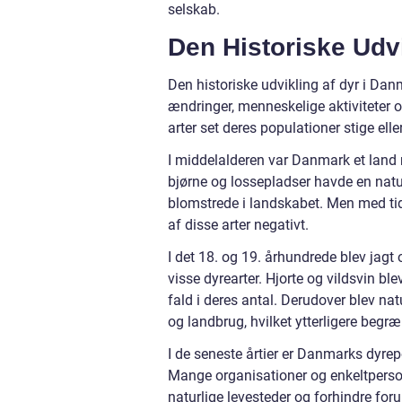
selskab.
Den Historiske Udv
Den historiske udvikling af dyr i Danm
ændringer, menneskelige aktiviteter o
arter set deres populationer stige el
I middelalderen var Danmark et land m
bjørne og lossepladser havde en natur
blomstrede i landskabet. Men med ti
af disse arter negativt.
I det 18. og 19. århundrede blev jagt
visse dyrearter. Hjorte og vildsvin ble
fald i deres antal. Derudover blev nat
og landbrug, hvilket ytterligere begræ
I de seneste årtier er Danmarks dyr
Mange organisationer og enkeltpersone
naturlige levesteder og forhindre fo