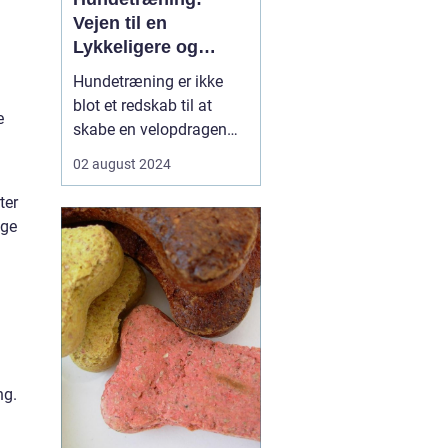
Vejen til en
Lykkeligere og
Sundere Bedste Ven
Hundetræning er ikke
blot et redskab til at
e
skabe en velopdragen
firbenet ven; det er også
02 august 2024
en investering i hundens
velfærd og et
ter
dybtgående bånd
nge
mellem ejer og kæledyr.
Det går langt ud over de
grundlæ...
g
ng.