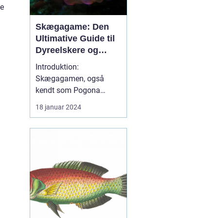
ke
Skægagame: Den
Ultimative Guide til
Dyreelskere og
Dyreejere
Introduktion:
Skægagamen, også
kendt som Pogona
vitticeps, er en
18 januar 2024
fascinerende krybdyrart
kendt for sit
imponerende skæg og
venlige temperament.
Denne artikel vil dykke
ned i de vigtigste
aspekter af
skægagamens liv,
herunder dens adfærd,