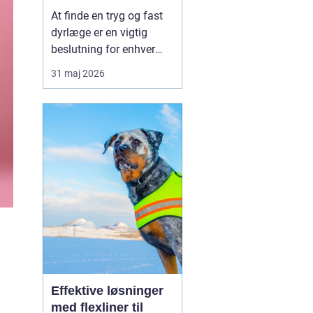
kæledyr
At finde en tryg og fast
dyrlæge er en vigtig
beslutning for enhver
kæledyrsejer. I en by
31 maj 2026
som Slagelse, hvor
mange familier har
hund, kat eller mindre
gnavere, spiller den
lokale dyreklinik en stor
rolle i hverdagen. En god
dyrlæge skal ikke kun
kunn...
Effektive løsninger
med flexliner til