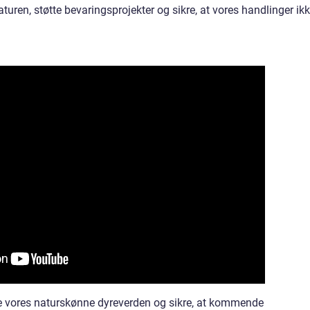
turen, støtte bevaringsprojekter og sikre, at vores handlinger ik
e vores naturskønne dyreverden og sikre, at kommende