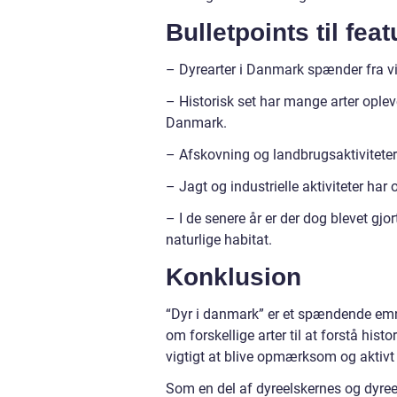
Bulletpoints til fea
– Dyrearter i Danmark spænder fra vil
– Historisk set har mange arter oplev
Danmark.
– Afskovning og landbrugsaktiviteter 
– Jagt og industrielle aktiviteter har 
– I de senere år er der dog blevet gjo
naturlige habitat.
Konklusion
“Dyr i danmark” er et spændende emne, 
om forskellige arter til at forstå his
vigtigt at blive opmærksom og aktivt 
Som en del af dyreelskernes og dyreej