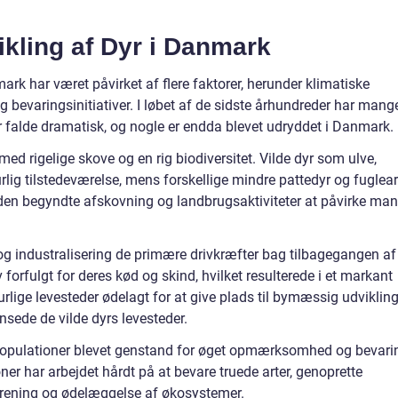
ikling af Dyr i Danmark
ark har været påvirket af flere faktorer, herunder klimatiske
g bevaringsinitiativer. I løbet af de sidste århundreder har mang
ler falde dramatisk, og nogle er endda blevet udryddet i Danmark.
ed rigelige skove og en rig biodiversitet. Vilde dyr som ulve,
lig tilstedeværelse, mens forskellige mindre pattedyr og fuglear
den begyndte afskovning og landbrugsaktiviteter at påvirke ma
 og industralisering de primære drivkræfter bag tilbagegangen af
v forfulgt for deres kød og skind, hvilket resulterede i et markant
urlige levesteder ødelagt for at give plads til bymæssig udviklin
nsede de vilde dyrs levesteder.
epopulationer blevet genstand for øget opmærksomhed og bevari
r har arbejdet hårdt på at bevare truede arter, genoprette
rurening og ødelæggelse af økosystemer.