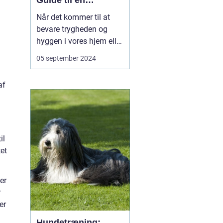
Guide til en
Skadedyrfri Bolig
Når det kommer til at
eller Virksomhed
bevare trygheden og
hyggen i vores hjem eller
sikkerheden på vores
05 september 2024
arbejdspladser, er intet
mere forstyrrende end
af
uventede gæster især
når de gæster er
skadedyr. I Ringsted og
omegn oplever ma...
il
tet
er
r
er
Hundetræning: