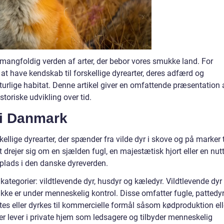
mangfoldig verden af arter, der bebor vores smukke land. For
t at have kendskab til forskellige dyrearter, deres adfærd og
turlige habitat. Denne artikel giver en omfattende præsentation 
toriske udvikling over tid.
r i Danmark
lige dyrearter, der spænder fra vilde dyr i skove og på marker t
 drejer sig om en sjælden fugl, en majestætisk hjort eller en nut
 plads i den danske dyreverden.
kategorier: vildtlevende dyr, husdyr og kæledyr. Vildtlevende dyr 
ikke er under menneskelig kontrol. Disse omfatter fugle, pattedy
ttes eller dyrkes til kommercielle formål såsom kødproduktion ell
er lever i private hjem som ledsagere og tilbyder menneskelig