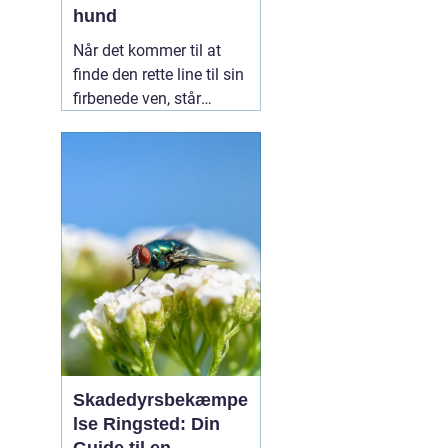
hund
Når det kommer til at
finde den rette line til sin
firbenede ven, står
mange hundeejere over
for et stort udvalg. En
populær løsning, der ofte
fremhæves for sin
alsidighed,
11 februar
2025
Skadedyrsbekæmpe
lse Ringsted: Din