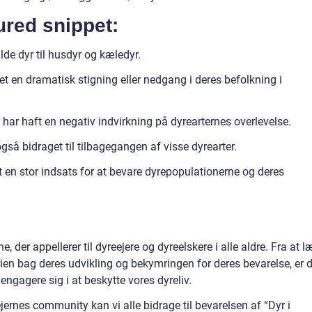
tured snippet:
de dyr til husdyr og kæledyr.
et en dramatisk stigning eller nedgang i deres befolkning i
har haft en negativ indvirkning på dyrearternes overlevelse.
også bidraget til tilbagegangen af visse dyrearter.
rt en stor indsats for at bevare dyrepopulationerne og deres
der appellerer til dyreejere og dyreelskere i alle aldre. Fra at l
torien bag deres udvikling og bekymringen for deres bevarelse, er 
engagere sig i at beskytte vores dyreliv.
ernes community kan vi alle bidrage til bevarelsen af “Dyr i