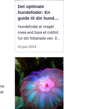
Det optimale
hundefoder: En
guide til din hunds
ernæring
Hundefoder er meget
mere end bare et måltid
for din firbenede ven. Det
er fundamentet for en
03 juni 2024
sund livsstil og lang
levetid. En korrekt
sammensætning af
foderet kan sikre, at din
hund forbliver energisk,
opretholder en sund
vægt og får alle de
ære
nødvend...
det