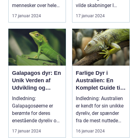
mennesker over hele
vilde skabninger I
verden. ...
denne artikel tager ...
17 januar 2024
17 januar 2024
Galapagos dyr: En
Farlige Dyr i
Unik Verden af
Australien: En
Udvikling og
Komplet Guide til
Mangfoldighed
Unikke og Farlige
Indledning:
Indledning: Australien
Skabninger Down
Galapagosøerne er
er kendt for sin unikke
Under
berømte for deres
dyreliv, der spænder
enestående dyreliv og
fra de mest nuttede
biologiske
kænguruer og...
17 januar 2024
16 januar 2024
mangfoldighed. Beli...