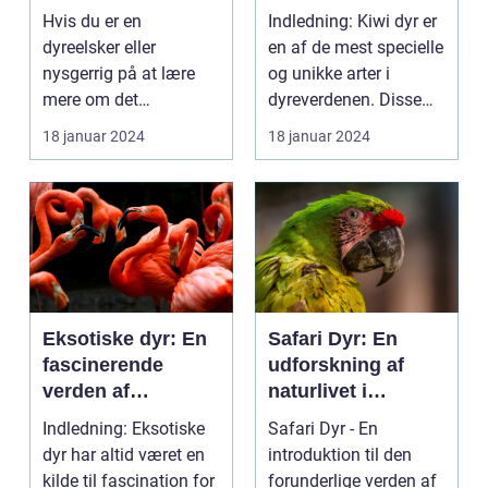
Hvis du er en
Indledning: Kiwi dyr er
dyreelsker eller
en af de mest specielle
nysgerrig på at lære
og unikke arter i
mere om det
dyreverdenen. Disse
fascinerende dyrerige,
fascinerende f...
18 januar 2024
18 januar 2024
er ilderdyr e...
Eksotiske dyr: En
Safari Dyr: En
fascinerende
udforskning af
verden af
naturlivet i
sjældenhed og
øjenhøjde
Indledning: Eksotiske
Safari Dyr - En
skønhed
dyr har altid været en
introduktion til den
kilde til fascination for
forunderlige verden af