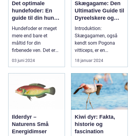
Det optimale
Skægagame: Den
hundefoder: En
Ultimative Guide til
guide til din hunds
Dyreelskere og
ernæring
Dyreejere
Hundefoder er meget
Introduktion:
mere end bare et
Skægagamen, også
måltid for din
kendt som Pogona
firbenede ven. Det er
vitticeps, er en
fundamentet for en
fascinerende
03 juni 2024
18 januar 2024
sund li...
krybdyrart kendt for s...
Ilderdyr –
Kiwi dyr: Fakta,
Naturens Små
historie og
Energidimser
fascination