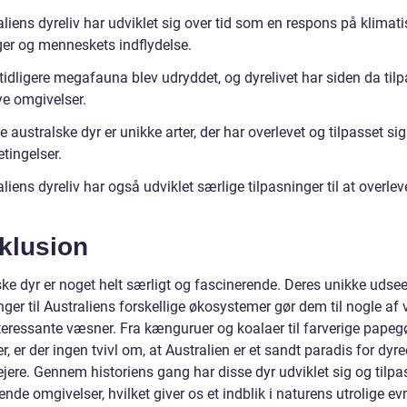
liens dyreliv har udviklet sig over tid som en respons på klimat
er og menneskets indflydelse.
idligere megafauna blev udryddet, og dyrelivet har siden da tilp
nye omgivelser.
australske dyr er unikke arter, der har overlevet og tilpasset sig
tingelser.
liens dyreliv har også udviklet særlige tilpasninger til at overleve
klusion
ske dyr er noget helt særligt og fascinerende. Deres unikke udse
nger til Australiens forskellige økosystemer gør dem til nogle af
teressante væsner. Fra kænguruer og koalaer til farverige papeg
, er der ingen tvivl om, at Australien er et sandt paradis for dyre
jere. Gennem historiens gang har disse dyr udviklet sig og tilpa
ende omgivelser, hvilket giver os et indblik i naturens utrolige evn