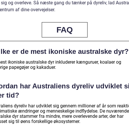
 sig og overleve. Så næste gang du tænker på dyreliv, lad Austra
entrum af dine overvejelser.
FAQ
lke er de mest ikoniske australske dyr?
est ikoniske australske dyr inkluderer kænguruer, koalaer og
erige papegøjer og kakaduer.
rdan har Australiens dyreliv udviklet s
r tid?
aliens dyreliv har udviklet sig gennem millioner af år som reakt
limatiske ændringer og menneskelige indflydelse. De nuværende
ralske dyr stammer fra mindre, mere overlevende arter, der har
sset sig til øens forskellige økosystemer.