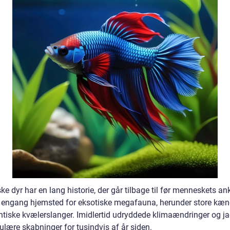
ke dyr har en lang historie, der går tilbage til før menneskets a
 engang hjemsted for eksotiske megafauna, herunder store kæn
ntiske kvælerslanger. Imidlertid udryddede klimaændringer og ja
ulære skabninger for tusindvis af år siden.