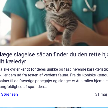
lagelse sådan finder du den rette hjælp
 dit kæledyr
alske dyr er kendt for deres unikke og fascinerende karakteristik
killer dem ud fra resten af verdens fauna. Fra de ikoniske kæng
alaer til de farverige papegøjer og slanger er Australien hjemste
angfoldighed af spænden...
e Sørensen
31 maj