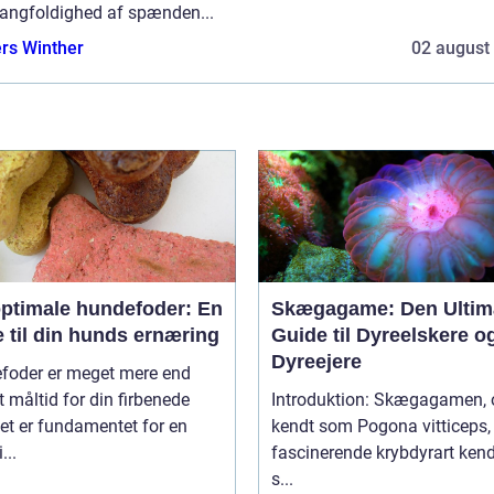
angfoldighed af spænden...
rs Winther
02 august
optimale hundefoder: En
Skægagame: Den Ultim
 til din hunds ernæring
Guide til Dyreelskere o
Dyreejere
foder er meget mere end
t måltid for din firbenede
Introduktion: Skægagamen,
et er fundamentet for en
kendt som Pogona vitticeps, 
...
fascinerende krybdyrart kend
s...