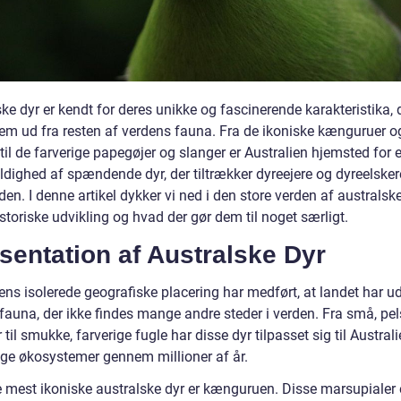
ke dyr er kendt for deres unikke og fascinerende karakteristika, 
 dem ud fra resten af verdens fauna. Fra de ikoniske kænguruer o
til de farverige papegøjer og slanger er Australien hjemsted for 
dighed af spændende dyr, der tiltrækker dyreejere og dyreelsker
den. I denne artikel dykker vi ned i den store verden af australske
storiske udvikling og hvad der gør dem til noget særligt.
entation af Australske Dyr
ens isolerede geografiske placering har medført, at landet har ud
 fauna, der ikke findes mange andre steder i verden. Fra små, pe
til smukke, farverige fugle har disse dyr tilpasset sig til Austral
lige økosystemer gennem millioner af år.
e mest ikoniske australske dyr er kænguruen. Disse marsupialer 