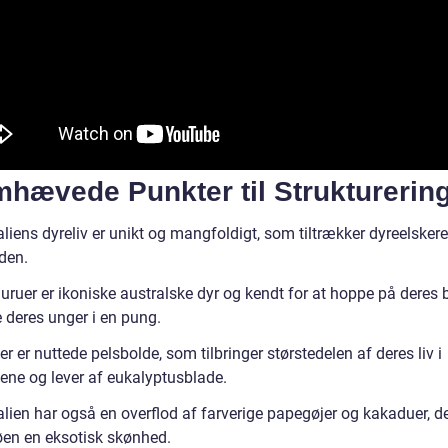
mhævede Punkter til Strukturerin
liens dyreliv er unikt og mangfoldigt, som tiltrækker dyreelskere
den.
ruer er ikoniske australske dyr og kendt for at hoppe på deres
 deres unger i en pung.
r er nuttede pelsbolde, som tilbringer størstedelen af deres liv i
ene og lever af eukalyptusblade.
alien har også en overflod af farverige papegøjer og kakaduer, d
 øen en eksotisk skønhed.