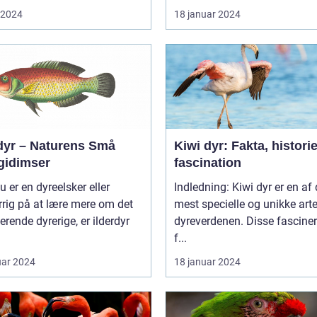
i 2024
18 januar 2024
rdyr – Naturens Små
Kiwi dyr: Fakta, histori
gidimser
fascination
u er en dyreelsker eller
Indledning: Kiwi dyr er en af
rig på at lære mere om det
mest specielle og unikke arte
erende dyrerige, er ilderdyr
dyreverdenen. Disse fascine
f...
uar 2024
18 januar 2024