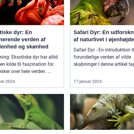
tiske dyr: En
Safari Dyr: En udforskn
inerende verden af
af naturlivet i øjenhøjde
denhed og skønhed
Safari Dyr - En introduktion t
ske dyr har altid
forunderlige verden af vilde
en kilde til fascination for
skabninger I denne artikel t
ker over hele verden. ...
uar 2024
17 januar 2024