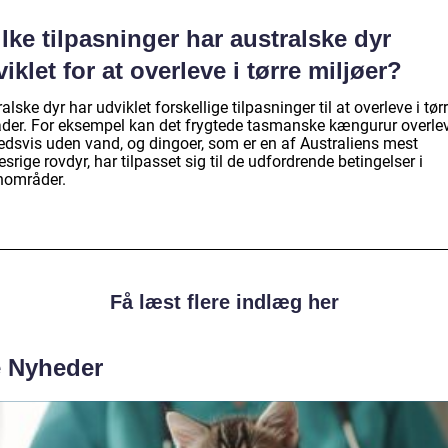
lke tilpasninger har australske dyr
iklet for at overleve i tørre miljøer?
alske dyr har udviklet forskellige tilpasninger til at overleve i tør
der. For eksempel kan det frygtede tasmanske kængurur overlev
dsvis uden vand, og dingoer, som er en af Australiens mest
srige rovdyr, har tilpasset sig til de udfordrende betingelser i
nområder.
Få læst flere indlæg her
e Nyheder