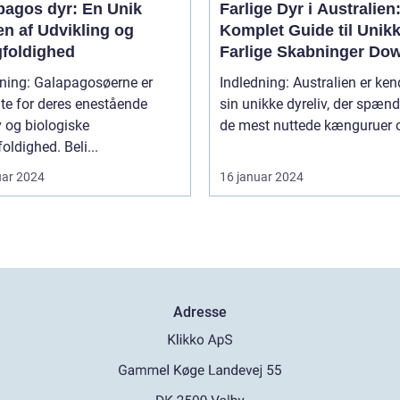
pagos dyr: En Unik
Farlige Dyr i Australien
en af Udvikling og
Komplet Guide til Unik
foldighed
Farlige Skabninger Do
Under
dning: Galapagosøerne er
Indledning: Australien er ken
te for deres enestående
sin unikke dyreliv, der spænd
v og biologiske
de mest nuttede kænguruer o
ldighed. Beli...
uar 2024
16 januar 2024
Adresse