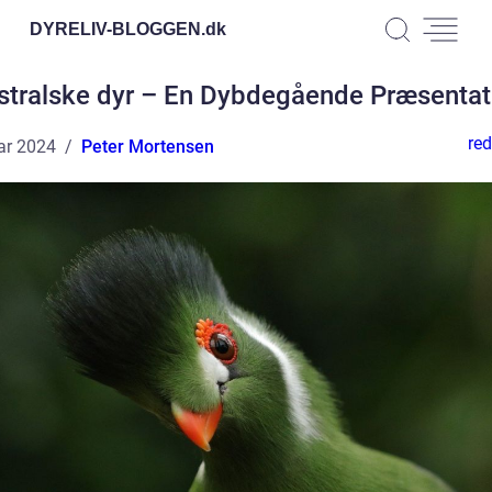
DYRELIV-BLOGGEN.
dk
stralske dyr – En Dybdegående Præsentat
red
ar 2024
Peter Mortensen