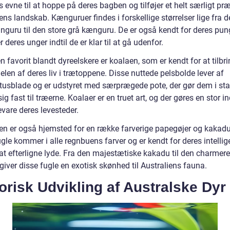
s evne til at hoppe på deres bagben og tilføjer et helt særligt præ
ens landskab. Kænguruer findes i forskellige størrelser lige fra de
nguru til den store grå kænguru. De er også kendt for deres pun
 deres unger indtil de er klar til at gå udenfor.
 favorit blandt dyreelskere er koalaen, som er kendt for at tilbr
elen af deres liv i trætoppene. Disse nuttede pelsbolde lever af
tusblade og er udstyret med særprægede pote, der gør dem i stan
ig fast til træerne. Koalaer er en truet art, og der gøres en stor i
evare deres levesteder.
ien er også hjemsted for en række farverige papegøjer og kakadu
gle kommer i alle regnbuens farver og er kendt for deres intelli
 at efterligne lyde. Fra den majestætiske kakadu til den charmer
 giver disse fugle en exotisk skønhed til Australiens fauna.
orisk Udvikling af Australske Dyr