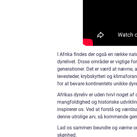
I Afrika findes der også en række natu
dyrelivet. Disse områder er vigtige f
generationer. Det er værd at nævne, a
levesteder, krybskytteri og klimafora
for at bevare kontinentets unikke dyre
Afrikas dyreliv er uden tvivl noget a
mangfoldighed og historiske udvikling
inspirerer os. Ved at forstå og værdsæt
denne utrolige arv, så kommende gene
Lad os sammen beundre og værne om A
skønhed.