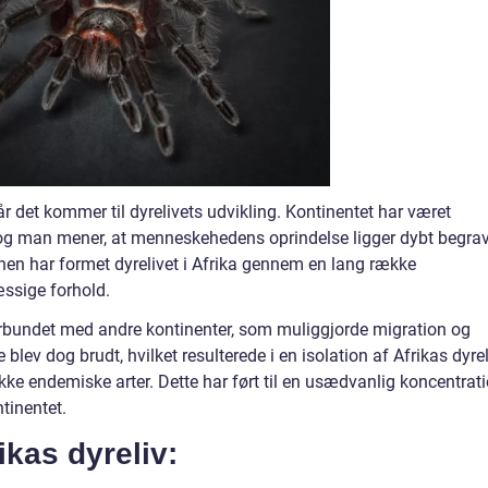
år det kommer til dyrelivets udvikling. Kontinentet har været
r, og man mener, at menneskehedens oprindelse ligger dybt begra
onen har formet dyrelivet i Afrika gennem en lang række
ssige forhold.
 forbundet med andre kontinenter, som muliggjorde migration og
blev dog brudt, hvilket resulterede i en isolation af Afrikas dyrel
kke endemiske arter. Dette har ført til en usædvanlig koncentrat
tinentet.
ikas dyreliv: