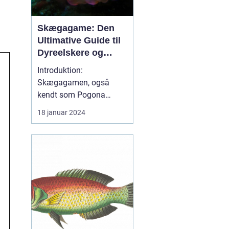
Skægagame: Den
Ultimative Guide til
Dyreelskere og
Dyreejere
Introduktion:
Skægagamen, også
kendt som Pogona
vitticeps, er en
18 januar 2024
fascinerende krybdyrart
kendt for sit
imponerende skæg og
venlige temperament.
Denne artikel vil dykke
ned i de vigtigste
aspekter af
skægagamens liv,
herunder dens adfærd,