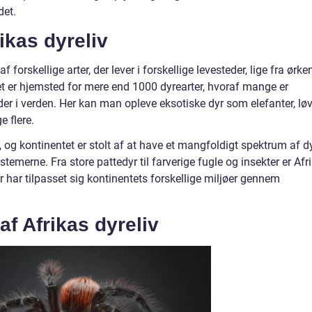
det.
ikas dyreliv
f forskellige arter, der lever i forskellige levesteder, lige fra ørke
et er hjemsted for mere end 1000 dyrearter, hvoraf mange er
r i verden. Her kan man opleve eksotiske dyr som elefanter, løv
 flere.
, og kontinentet er stolt af at have et mangfoldigt spektrum af dy
stemerne. Fra store pattedyr til farverige fugle og insekter er Afr
er har tilpasset sig kontinentets forskellige miljøer gennem
af Afrikas dyreliv