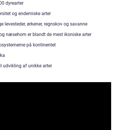
00 dyrearter
rsitet og endemiske arter
lige levesteder, ørkener, regnskov og savanne
 og næsehorn er blandt de mest ikoniske arter
 økosystemerne på kontinentet
ika
il udvikling af unikke arter