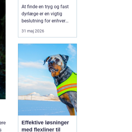
kæledyr
At finde en tryg og fast
dyrlæge er en vigtig
beslutning for enhver
kæledyrsejer. I en by
31 maj 2026
som Slagelse, hvor
mange familier har
hund, kat eller mindre
gnavere, spiller den
lokale dyreklinik en stor
rolle i hverdagen. En god
dyrlæge skal ikke kun
kunn...
Effektive løsninger
ere
med flexliner til
s