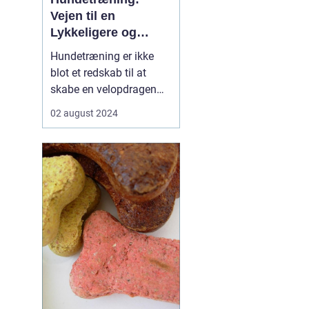
Vejen til en
Lykkeligere og
Sundere Bedste Ven
Hundetræning er ikke
blot et redskab til at
skabe en velopdragen
firbenet ven; det er også
02 august 2024
en investering i hundens
velfærd og et
dybtgående bånd
mellem ejer og kæledyr.
Det går langt ud over de
grundlæ...