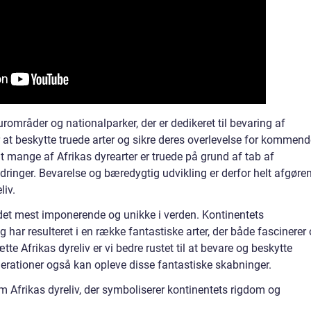
rområder og nationalparker, der er dedikeret til bevaring af
or at beskytte truede arter og sikre deres overlevelse for kommen
t mange af Afrikas dyrearter er truede på grund af tab af
ndringer. Bevarelse og bæredygtig udvikling er derfor helt afgøre
liv.
f det mest imponerende og unikke i verden. Kontinentets
 har resulteret i en række fantastiske arter, der både fascinerer
te Afrikas dyreliv er vi bedre rustet til at bevare og beskytte
rationer også kan opleve disse fantastiske skabninger.
frikas dyreliv, der symboliserer kontinentets rigdom og