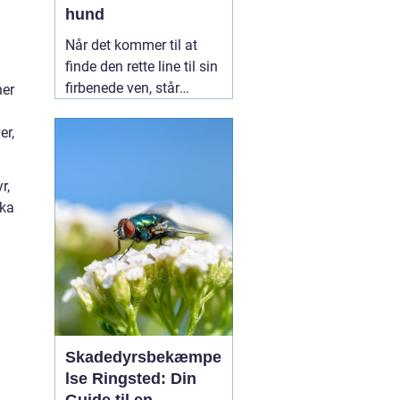
hund
Når det kommer til at
finde den rette line til sin
firbenede ven, står
ner
mange hundeejere over
for et stort udvalg. En
er,
populær løsning, der ofte
fremhæves for sin
r,
alsidighed,
11 februar
ika
2025
Skadedyrsbekæmpe
lse Ringsted: Din