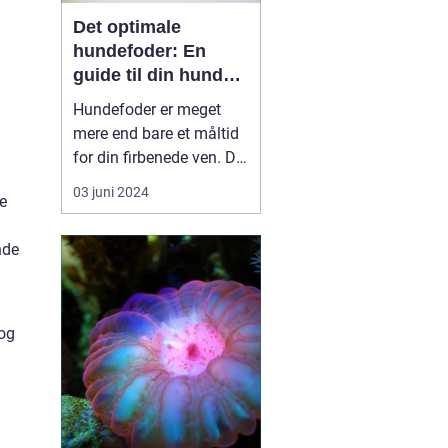
Det optimale
hundefoder: En
guide til din hunds
ernæring
Hundefoder er meget
mere end bare et måltid
for din firbenede ven. Det
er fundamentet for en
03 juni 2024
de
sund livsstil og lang
levetid. En korrekt
nde
sammensætning af
foderet kan sikre, at din
hund forbliver energisk,
opretholder en sund
 og
vægt og får alle de
nødvend...