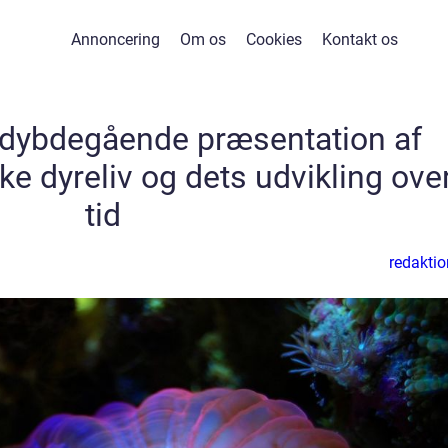
Annoncering
Om os
Cookies
Kontakt os
n dybdegående præsentation af
ke dyreliv og dets udvikling ove
tid
redaktio