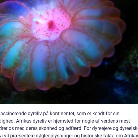
 fascinerende dyreliv på kontinentet, som er kendt for sin
ighed. Afrikas dyreliv er hjemsted for nogle af verdens mest
undrer os med deres skønhed og adfærd. For dyreejere og dyreelsk
 vi vil præsentere nøgleoplysninger og historiske fakta om Afrika