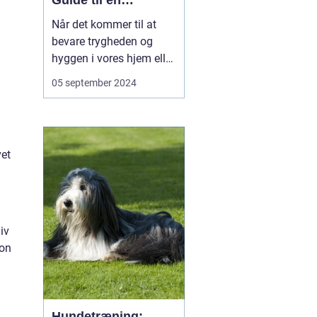
Guide til en
Skadedyrfri Bolig
Når det kommer til at
eller Virksomhed
bevare trygheden og
hyggen i vores hjem eller
sikkerheden på vores
05 september 2024
arbejdspladser, er intet
mere forstyrrende end
uventede gæster især
når de gæster er
vet
skadedyr. I Ringsted og
omegn oplever ma...
iv
ion
Hundetræning: