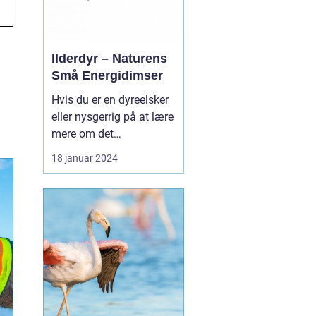
levevis og p...
Ilderdyr – Naturens
Små Energidimser
Hvis du er en dyreelsker
eller nysgerrig på at lære
mere om det
fascinerende dyrerige, er
18 januar 2024
ilderdyr en art, der er
værd at udforske.
Ilderen, også kendt som
mustela putorius furo, er
en lille dyr, der tilhører
samme familie som
grævlinger, mår, og odd...