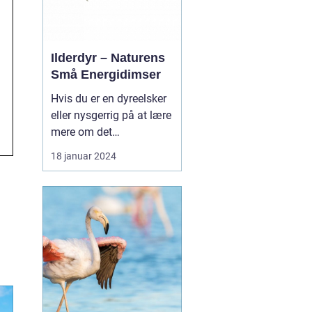
levevis og p...
Ilderdyr – Naturens
Små Energidimser
Hvis du er en dyreelsker
eller nysgerrig på at lære
mere om det
fascinerende dyrerige, er
18 januar 2024
ilderdyr en art, der er
værd at udforske.
Ilderen, også kendt som
mustela putorius furo, er
en lille dyr, der tilhører
samme familie som
grævlinger, mår, og odd...