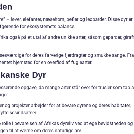
iden
” – løver, elefanter, næsehorn, bøfler og leoparder. Disse dyr er
 afgørende for økosystemets balance.
ika også på et utal af andre unikke arter, såsom geparder, giraff
esværdige for deres farverige fjerdragter og smukke sange. Fra
inentet hjemsted for en overflod af fuglearter.
rikanske Dyr
resserende opgave, da mange arter står over for trusler som tab a
nger.
og projekter arbejder for at bevare dyrene og deres habitater,
yttelsesindsatser.
rolle i bevarelsen af Afrikas dyreliv ved at øge bevidstheden og
gen til at værne om deres naturlige arv.