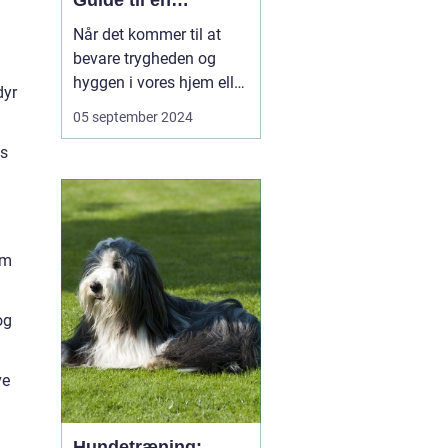
Guide til en
Skadedyrfri Bolig
Når det kommer til at
eller Virksomhed
bevare trygheden og
hyggen i vores hjem eller
dyr
sikkerheden på vores
05 september 2024
arbejdspladser, er intet
es
mere forstyrrende end
uventede gæster især
når de gæster er
skadedyr. I Ringsted og
omegn oplever ma...
em
og
ve
Hundetræning: