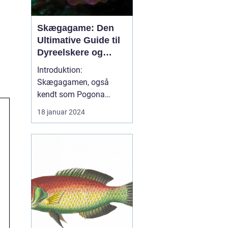
Skægagame: Den
Ultimative Guide til
Dyreelskere og
Dyreejere
Introduktion:
Skægagamen, også
kendt som Pogona
vitticeps, er en
18 januar 2024
fascinerende krybdyrart
kendt for sit
imponerende skæg og
venlige temperament.
Denne artikel vil dykke
ned i de vigtigste
aspekter af
skægagamens liv,
herunder dens adfærd,