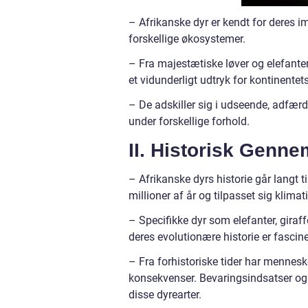
– Afrikanske dyr er kendt for deres i
forskellige økosystemer.
– Fra majestætiske løver og elefanter
et vidunderligt udtryk for kontinentets
– De adskiller sig i udseende, adfærd 
under forskellige forhold.
II. Historisk Genn
– Afrikanske dyrs historie går langt t
millioner af år og tilpasset sig klima
– Specifikke dyr som elefanter, giraff
deres evolutionære historie er fascin
– Fra forhistoriske tider har menneske
konsekvenser. Bevaringsindsatser og vi
disse dyrearter.