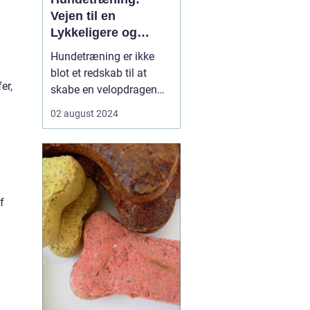
Vejen til en
Lykkeligere og
Sundere Bedste Ven
Hundetræning er ikke
blot et redskab til at
er,
skabe en velopdragen
firbenet ven; det er også
02 august 2024
en investering i hundens
velfærd og et
dybtgående bånd
mellem ejer og kæledyr.
Det går langt ud over de
f
grundlæ...