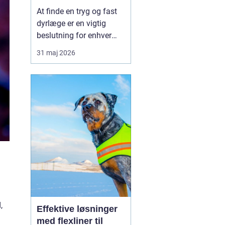
kæledyr
At finde en tryg og fast
dyrlæge er en vigtig
beslutning for enhver
kæledyrsejer. I en by
31 maj 2026
som Slagelse, hvor
mange familier har
hund, kat eller mindre
gnavere, spiller den
lokale dyreklinik en stor
rolle i hverdagen. En god
dyrlæge skal ikke kun
kunn...
,
Effektive løsninger
med flexliner til