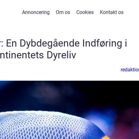
Annoncering
Om os
Cookies
Kontakt os
r: En Dybdegående Indføring i
ntinentets Dyreliv
redaktio