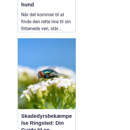
hund
Når det kommer til at
finde den rette line til sin
firbenede ven, står
mange hundeejere over
for et stort udvalg. En
populær løsning, der ofte
fremhæves for sin
alsidighed,
11 februar
2025
Skadedyrsbekæmpe
lse Ringsted: Din