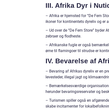
III. Afrika Dyr i Nut
– Afrika er hjemsted for “De Fem Store
ikoner for kontinentets dyreliv og er
– Ud over de “De Fem Store” byder Afr
zebraer og flodheste.
– Afrikanske fugle er også bemærkels
ørne til flamingoer til strudse er kont
IV. Bevarelse af Af
– Bevaring af Afrikas dyreliv er en p
levesteder, illegal jagt og klimaændri
– Bemærkelsesværdige organisationer 
herunder bevaringsreservater og besk
– Turismen spiller også en afgørende 
skabe incitamenter for lokalbefolknin