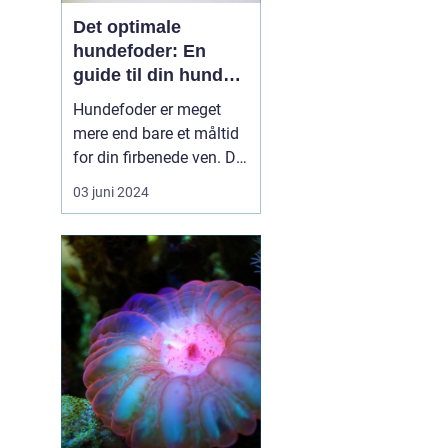
Det optimale
hundefoder: En
guide til din hunds
ernæring
Hundefoder er meget
mere end bare et måltid
for din firbenede ven. Det
er fundamentet for en
03 juni 2024
sund livsstil og lang
levetid. En korrekt
sammensætning af
foderet kan sikre, at din
hund forbliver energisk,
opretholder en sund
vægt og får alle de
nødvend...