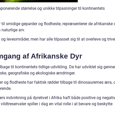
mponerende størrelse og unikke tilpasninger til kontinentets
 til smidige geparder og flodheste, repræsenterer de afrikanske 
 naturlige arv.
og leveområder, men har alle tilpasset sig til at overleve og triv
emgang af Afrikanske Dyr
ilbage til kontinentets tidlige udvikling. De har udviklet sig genn
tiske, geografiske og økologiske ændringer.
er og flodheste har faktisk rødder tilbage til dinosaurernes æra, 
erende.
rs indvirkning på dyrelivet i Afrika haft både positive og negati
ldtreservater spiller i dag en vital rolle i at bevare og beskytte